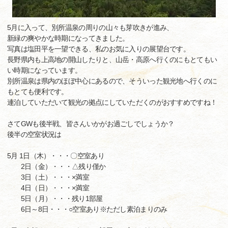
5月に入って、別所温泉の周りの山々も芽吹きが進み、
新緑の爽やかな時期になってきました。
写真は塩田平を一望できる、私のお気に入りの展望台です。
長野県内も上高地の開山したりと、山岳・高原へ行くのにもとてもい
い時期になっています。
別所温泉は県内のほぼ中心にあるので、そういった観光地へ行くのに
もとても便利です。
連泊していただいて観光の拠点にしていただくのがおすすめですね！
さてGWも後半戦、皆さんいかがお過ごしでしょうか？
後半の空室状況は
5月 1日（木）・・・〇空室あり
2日（金）・・・△残り僅か
3日（土）・・・×満室
4日（日）・・・×満室
5日（月）・・・残り1部屋
6日～8日・・・○空室あり※ただし素泊まりのみ