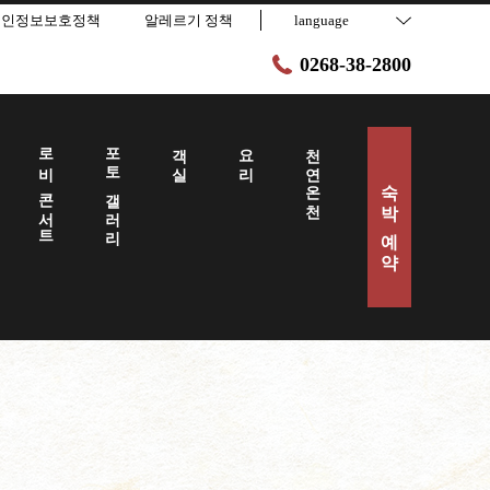
개인정보보호정책
알레르기 정책
language
0268-38-2800
로비 콘서트
포토 갤러리
객실
요리
천연온천
숙박 예약