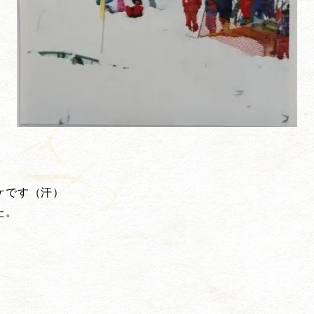
ケです（汗）
た。