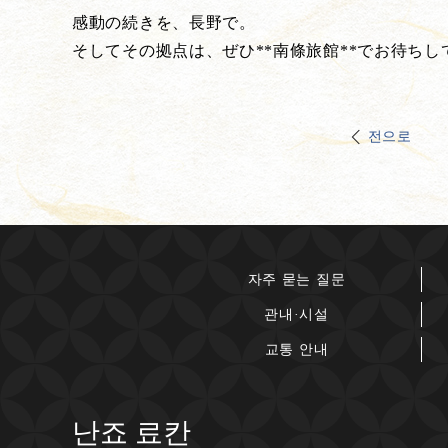
感動の続きを、長野で。
そしてその拠点は、ぜひ**南條旅館**でお待ちし
전으로
자주 묻는 질문
관내·시설
교통 안내
난죠 료칸