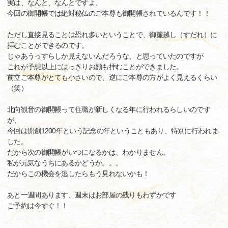
実は、なんと、なんとですよ、
今回の御開帳では絶対秘仏のご本尊も御開帳されているんです！！
ただし直接見ることは恐れ多いということで、御簾越し（すだれ）に
拝むことができるのです。
じゃあうっすらしか見えないんだろうな、と思っていたのですが
これが予想以上にはっきりお顔も拝むことができました。
前立ご本尊がとても小さいので、逆にご本尊の方がよく見えるくらい
（笑）
北向観音の御開帳って住職が新しくなる年に行われるらしいのです
が、
今回は開創1200年という記念の年ということもあり、特別に行われま
した。
だから次の御開帳がいつになるかは、わかりません。
私が元気なうちにあるかどうか。。。
だからこの機会を逃したらもう見れないかも！
あと一週間あります、週末はお部屋の残りもわずかです
ご予約は今すぐ！！