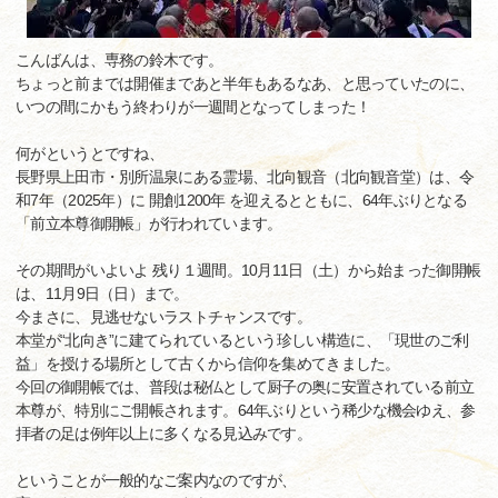
こんばんは、専務の鈴木です。
ちょっと前までは開催まであと半年もあるなあ、と思っていたのに、
いつの間にかもう終わりが一週間となってしまった！
何がというとですね、
長野県上田市・別所温泉にある霊場、北向観音（北向観音堂）は、令
和7年（2025年）に 開創1200年 を迎えるとともに、64年ぶりとなる
「前立本尊御開帳」が行われています。
その期間がいよいよ 残り１週間。10月11日（土）から始まった御開帳
は、11月9日（日）まで。
今まさに、見逃せないラストチャンスです。
本堂が“北向き”に建てられているという珍しい構造に、「現世のご利
益」を授ける場所として古くから信仰を集めてきました。
今回の御開帳では、普段は秘仏として厨子の奥に安置されている前立
本尊が、特別にご開帳されます。64年ぶりという稀少な機会ゆえ、参
拝者の足は例年以上に多くなる見込みです。
ということが一般的なご案内なのですが、