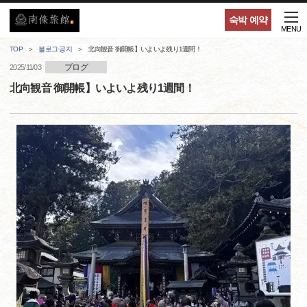
숙박 예약
MENU
TOP
블로그·공지
北向観音 御開帳】いよいよ残り1週間！
ブログ
2025/11/03
北向観音 御開帳】いよいよ残り1週間！