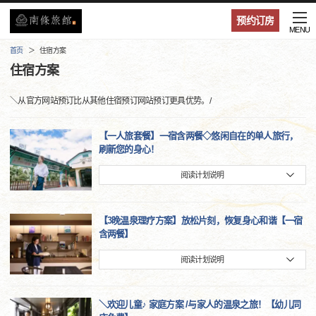
预约订房
MENU
首页
住宿方案
住宿方案
＼从官方网站预订比从其他住宿预订网站预订更具优势。/
【一人旅套餐】一宿含两餐◇悠闲自在的单人旅行，
刷新您的身心！
阅读计划说明
【3晚温泉理疗方案】放松片刻，恢复身心和谐【一宿
含两餐】
阅读计划说明
＼欢迎儿童♪ 家庭方案 /与家人的温泉之旅！【幼儿同