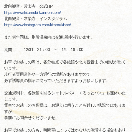
北向観音・常楽寺 公式HP
https://www.kitamuki-kannon.com/
北向観音・常楽寺 インスタグラム
https://www.instagram.com/kitamukisan/
また例年同様、別所温泉内は交通規制を行います。
期間 ： 12/31 21：00 ～ 1/4 16：00
お車でお越しの際は、各分岐点で各旅館や北向観音までの看板が出て
います。
歩行者専用道路や一方通行の場所がありますので、
必ず誘導員の指示に従っていただきますようお願いします。
交通規制中、各旅館を回るシャトルバス「くるっとバス」も運休いた
します。
電車でお越しのお客様は、お迎えに伺うことも難しい状況ではありま
すが、
事前にお問合せくださいませ。
お車でお越しの方も、時間帯によってはかなりの渋滞する場合もあり