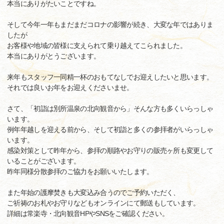
本当にありがたいことですね。
そして今年一年もまだまだコロナの影響が続き、大変な年ではありま
したが
お客様や地域の皆様に支えられて乗り越えてこられました。
本当にありがとうございます。
来年もスタッフ一同精一杯のおもてなしでお迎えしたいと思います。
それでは良いお年をお迎えくださいませ。
さて、「初詣は別所温泉の北向観音から」そんな方も多くいらっしゃ
います。
例年年越しを迎える前から、そして初詣と多くの参拝者がいらっしゃ
います。
感染対策として昨年から、参拝の順路やお守りの販売ヶ所も変更して
いることがございます。
昨年同様分散参拝のご協力をお願いいたします。
また年始の護摩焚きも大変込み合うのでご予約いただく、
ご祈祷のお札やお守りなどもオンラインにて郵送もしています。
詳細は常楽寺・北向観音HPやSNSをご確認ください。