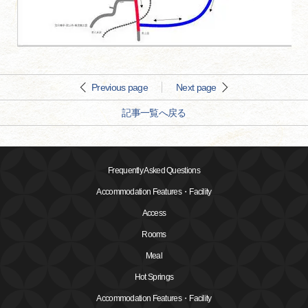
Previous page
Next page
記事一覧へ戻る
Frequently Asked Questions
Accommodation Features・Facility
Access
Rooms
Meal
Hot Springs
Accommodation Features・Facility