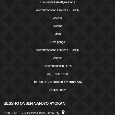
Frequently Asked Questions
Accommodation Features・Facility
Access
Rooms
Meal
Hot Springs
Accommodation Features・Facility
Access
Accommodation Plans
Blog・Notifications
Terms and Conditions for Overnight Stay
Allergy policy
BESSHO ONSEN NANJYO RYOKAN
〒
386-1431
212 Bessho Onsen, Ueda City