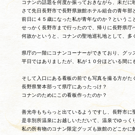
コナンの話題を何度か振っておきながら、未だに
さて先日長野市で長野県旅館ホテル組合の青年部
前日に４５歳になった私が青年なのか？というこ
せっかく長野市まで行ったので、帰りに長野県庁
何故かというと、コナンの聖地巡礼地として、多
県庁の一階にコナンコーナーができており、グッ
平日ではありましたが、私が１０分ほどいる間に
そして入口にある看板の前でも写真を撮る方がた
長野県警本部って県庁にあったっけ？
コナンのためにこの看板作ったのか？
善光寺もちらっと出ているようですし、長野市に
是非別所温泉にお越しいただいて、温泉でゆっく
私の所有物のコナン限定グッズも旅館のどこかに