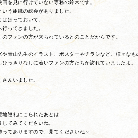
映画を見に行けていない専務の鈴木です。
という組織の総会がありました。
とはほっておいて。
へ行ってきました。
くのファンの方が来られているとのことだからです。
ズや青山先生のイラスト、ポスターやチラシなど、様々なも
もひっきりなしに若いファンの方たちが訪れていましたよ。
くさんいました。
聖地巡礼にこられたあとは
りしてみてくださいね。
飾ってありますので、見てくださいね～