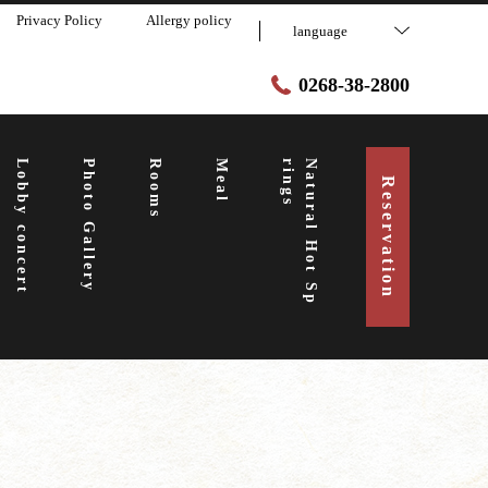
Privacy Policy
Allergy policy
language
0268-38-2800
Lobby concert
Photo Gallery
Rooms
Meal
s
N
a
t
u
r
a
l
H
o
t
S
p
r
i
n
g
Reservation