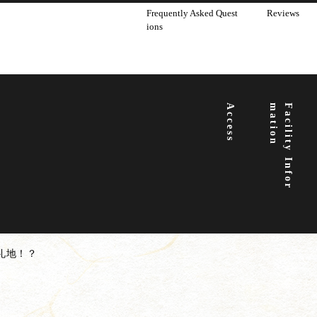
Frequently Asked Quest
Reviews
ions
Access
n
F
a
c
i
l
i
t
y
I
n
f
o
r
m
a
t
i
o
礼地！？