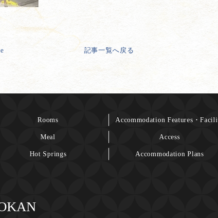
ge
記事一覧へ戻る
Rooms
Accommodation Features・Facili
Meal
Access
Hot Springs
Accommodation Plans
YOKAN