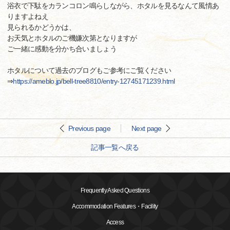
浴衣で下駄をカランコロン鳴らしながら、ホタルを見るなんて風情あ
りますよねえ
見られるかどうかは、
お天気とホタルのご機嫌次第となりますが
ご一緒に感動を分かち合いましょう
ホタルについて過去のブログもご参考にご覧ください
⇒
https://ameblo.jp/bell-tree8810/entry-12745171239.html
Previous page
Next page
記事一覧へ戻る
Frequently Asked Questions
Accommodation Features・Facility
Access