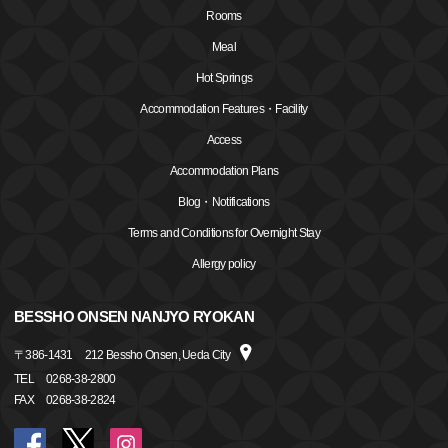
Rooms
Meal
Hot Springs
Accommodation Features・Facility
Access
Accommodation Plans
Blog・Notifications
Terms and Conditions for Overnight Stay
Allergy policy
BESSHO ONSEN NANJYO RYOKAN
〒
386-1431
212 Bessho Onsen, Ueda City
TEL
0268-38-2800
FAX
0268-38-2824