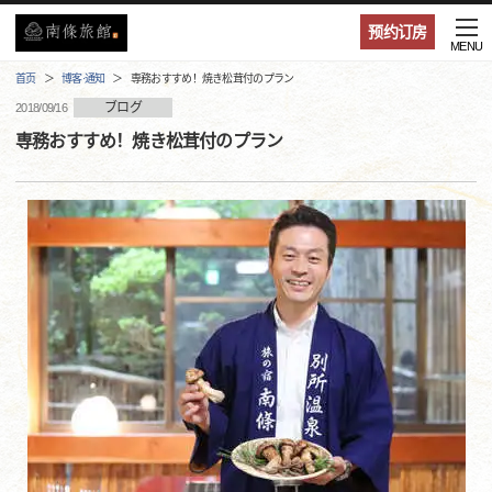
预约订房
MENU
首页
博客·通知
専務おすすめ！焼き松茸付のプラン
ブログ
2018/09/16
専務おすすめ！焼き松茸付のプラン