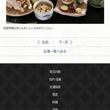
松茸料理以外にもおいしいものがたくさん！
往前
下一页
記事一覧へ戻る
常见问题
馆内·设施
交通指南
客房
料理