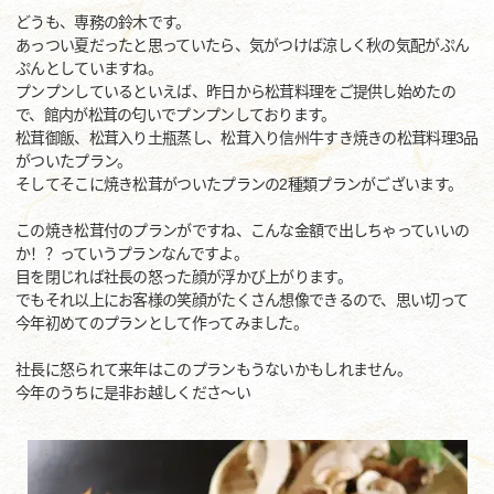
どうも、専務の鈴木です。
あっつい夏だったと思っていたら、気がつけば涼しく秋の気配がぷん
ぷんとしていますね。
プンプンしているといえば、昨日から松茸料理をご提供し始めたの
で、館内が松茸の匂いでプンプンしております。
松茸御飯、松茸入り土瓶蒸し、松茸入り信州牛すき焼きの松茸料理3品
がついたプラン。
そしてそこに焼き松茸がついたプランの2種類プランがございます。
この焼き松茸付のプランがですね、こんな金額で出しちゃっていいの
か！？っていうプランなんですよ。
目を閉じれば社長の怒った顔が浮かび上がります。
でもそれ以上にお客様の笑顔がたくさん想像できるので、思い切って
今年初めてのプランとして作ってみました。
社長に怒られて来年はこのプランもうないかもしれません。
今年のうちに是非お越しくださ～い