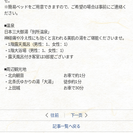
せ。
※簡易ベッドをご用意できますので、ご希望の場合は事前にご連絡く
ださい。
■温泉
日本三大御湯「別所温泉」
神経痛や冷え性にも効くと言われる美肌の湯をご堪能くださいませ。
・1階露天風呂（男性：1、女性：1）
・1階大浴場（男性：1、女性：1）
・露天風呂付き客室は3部屋ございます
■周辺観光地
・北向観音 お車で約1分
・北条氏ゆかりの湯「大湯」 徒歩約1分
・上田城 お車で30分
往前
下一页
記事一覧へ戻る