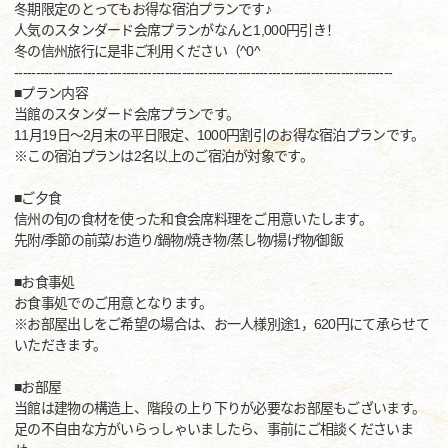
冬期限定のとってもお得な宿泊プランです♪
人気のスタンダード会席プランがなんと1,000円引き！
冬の信州旅行に是非ご利用ください（^0^
----------------------------------------------------------------------------------------
■プラン内容
当館のスタンダード会席プランです。
11月19日～2月末の平日限定、1000円割引のお得な宿泊プランです。
※この宿泊プランは2名以上のご宿泊が対象です。
■ご夕食
信州の旬の食材を使った和食会席料理をご用意いたします。
先附/季節の前菜/お造り/鍋物/焼き物/蒸し物/揚げ物/御飯
■お食事処
お食事処でのご用意となります。
※お部屋出しをご希望の場合は、お一人様別途1，620円にて承らせて
いただきます。
■お部屋
当館は建物の構造上、階段の上り下りが必要なお部屋もございます。
足の不自由な方がいらっしゃいましたら、事前にご相談くださいま