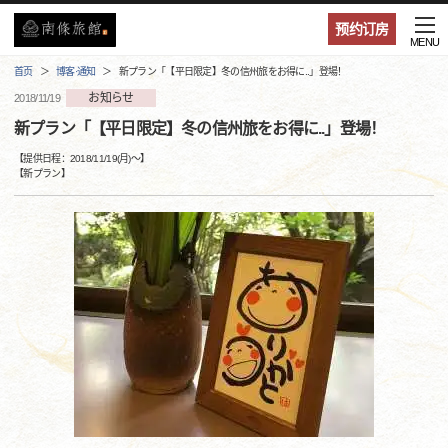
预约订房
MENU
首页
博客·通知
新プラン「【平日限定】冬の信州旅をお得に..」登場！
お知らせ
2018/11/19
新プラン「【平日限定】冬の信州旅をお得に..」登場！
【提供日程：
2018/11/19(月)
〜】
【
新プラン
】