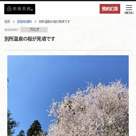
預約訂房
MENU
首頁
部落格·通知
別所温泉の桜が見頃です
ブログ
2025/04/17
別所温泉の桜が見頃です