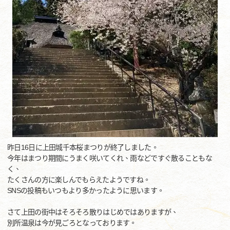
昨日16日に上田城千本桜まつりが終了しました。
今年はまつり期間にうまく咲いてくれ、雨などですぐ散ることもな
く、
たくさんの方に楽しんでもらえたようですね。
SNSの投稿もいつもより多かったように思います。
さて上田の街中はそろそろ散りはじめではありますが、
別所温泉は今が見ごろとなっております。