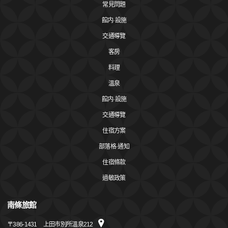
常見問題
館内·設施
交通導覽
客房
料理
溫泉
館内·設施
交通導覽
住宿方案
部落格·通知
住宿條款
過敏政策
南條旅館
〒
386-1431
上田市別所溫泉212