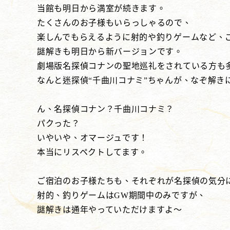
当館も明日から満室が続きます。
たくさんのお子様もいらっしゃるので、
楽しんでもらえるように射的や釣りゲームなど、
謎解きも明日から新バージョンです。
劇場版名探偵コナンの聖地巡礼をされている方も
なんと迷探偵“千曲川コナミ”ちゃんが、なぞ解き
ん、名探偵コナン？千曲川コナミ？
パクった？
いやいや、オマージュです！
本当にリスペクトしてます。
ご宿泊のお子様たちも、それぞれが名探偵の気分
射的、釣りゲームはGW期間中のみですが、
謎解きは通年やっていただけますよ～