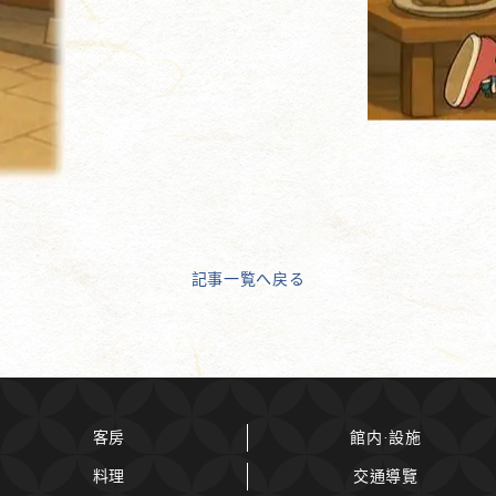
記事一覧へ戻る
客房
館内·設施
料理
交通導覽