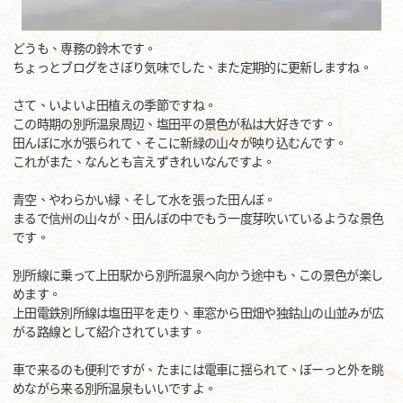
どうも、専務の鈴木です。
ちょっとブログをさぼり気味でした、また定期的に更新しますね。
さて、いよいよ田植えの季節ですね。
この時期の別所温泉周辺、塩田平の景色が私は大好きです。
田んぼに水が張られて、そこに新緑の山々が映り込むんです。
これがまた、なんとも言えずきれいなんですよ。
青空、やわらかい緑、そして水を張った田んぼ。
まるで信州の山々が、田んぼの中でもう一度芽吹いているような景色
です。
別所線に乗って上田駅から別所温泉へ向かう途中も、この景色が楽し
めます。
上田電鉄別所線は塩田平を走り、車窓から田畑や独鈷山の山並みが広
がる路線として紹介されています。
車で来るのも便利ですが、たまには電車に揺られて、ぼーっと外を眺
めながら来る別所温泉もいいですよ。