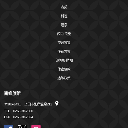
客房
料理
溫泉
館内·設施
交通導覽
住宿方案
部落格·通知
住宿條款
過敏政策
南條旅館
〒
386-1431
上田市別所溫泉212
TEL
0268-38-2800
FAX
0268-38-2824