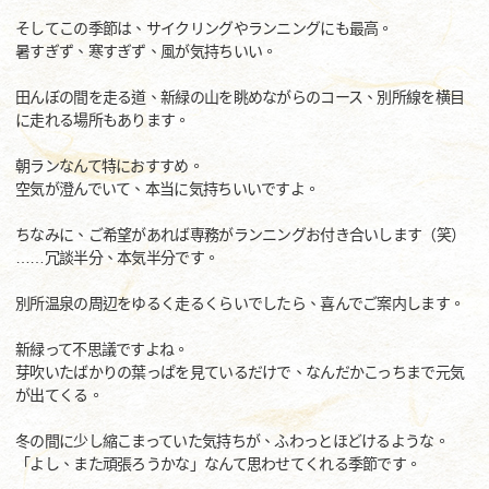
そしてこの季節は、サイクリングやランニングにも最高。
暑すぎず、寒すぎず、風が気持ちいい。
田んぼの間を走る道、新緑の山を眺めながらのコース、別所線を横目
に走れる場所もあります。
朝ランなんて特におすすめ。
空気が澄んでいて、本当に気持ちいいですよ。
ちなみに、ご希望があれば専務がランニングお付き合いします（笑）
……冗談半分、本気半分です。
別所温泉の周辺をゆるく走るくらいでしたら、喜んでご案内します。
新緑って不思議ですよね。
芽吹いたばかりの葉っぱを見ているだけで、なんだかこっちまで元気
が出てくる。
冬の間に少し縮こまっていた気持ちが、ふわっとほどけるような。
「よし、また頑張ろうかな」なんて思わせてくれる季節です。