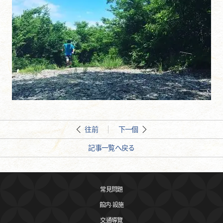
往前
下一個
記事一覧へ戻る
常見問題
館内·設施
交通導覽