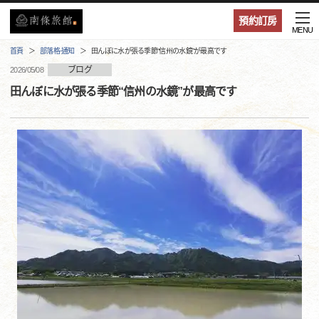
預約訂房
MENU
首頁
部落格·通知
田んぼに水が張る季節“信州の水鏡”が最高です
ブログ
2026/05/08
田んぼに水が張る季節“信州の水鏡”が最高です