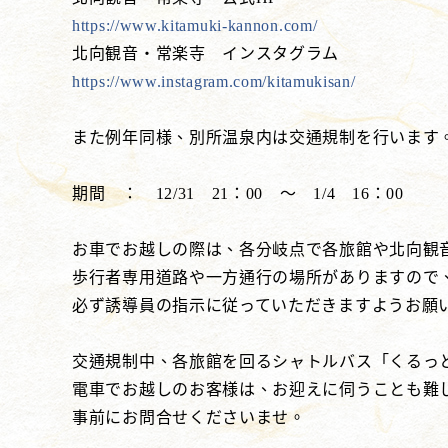
https://www.kitamuki-kannon.com/
北向観音・常楽寺 インスタグラム
https://www.instagram.com/kitamukisan/
また例年同様、別所温泉内は交通規制を行います
期間 ： 12/31 21：00 ～ 1/4 16：00
お車でお越しの際は、各分岐点で各旅館や北向観
歩行者専用道路や一方通行の場所がありますので
必ず誘導員の指示に従っていただきますようお願
交通規制中、各旅館を回るシャトルバス「くるっ
電車でお越しのお客様は、お迎えに伺うことも難
事前にお問合せくださいませ。