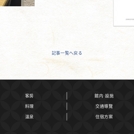
記事一覧へ戻る
客房
館内·設施
料理
交通導覽
溫泉
住宿方案