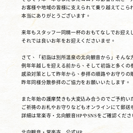
お客様や地域の皆様に支えられて乗り越えてこら
本当にありがとうございます。
来年もスタッフ一同精一杯のおもてなしでお迎え
それでは良いお年をお迎えくださいませ。
さて、「初詣は別所温泉の北向観音から」そんな
例年年越しを迎える前から、そして初詣と多くの
感染対策として昨年から、参拝の順路やお守りの
昨年同様分散参拝のご協力をお願いいたします。
また年始の護摩焚きも大変込み合うのでご予約い
ご祈祷のお札やお守りなどもオンラインにて郵送
詳細は常楽寺・北向観音HPやSNSをご確認くださ
北向観音・常楽寺 公式HP