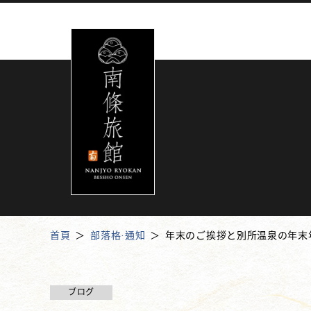
首頁
部落格·通知
年末のご挨拶と別所温泉の年末
ブログ