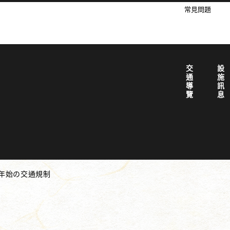
常見問題
交通導覽
設施訊息
年始の交通規制