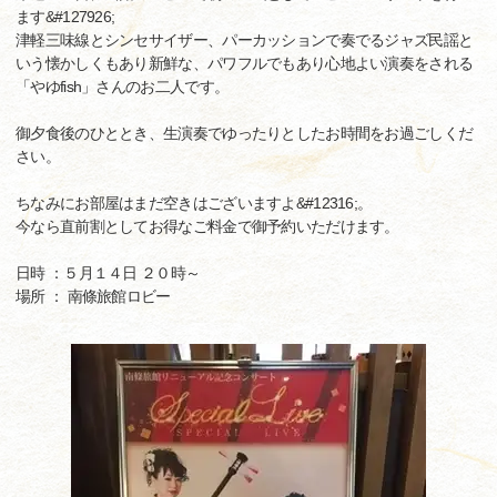
ます&#127926;
津軽三味線とシンセサイザー、パーカッションで奏でるジャズ民謡と
いう懐かしくもあり新鮮な、パワフルでもあり心地よい演奏をされる
「やゆfish」さんのお二人です。
御夕食後のひととき、生演奏でゆったりとしたお時間をお過ごしくだ
さい。
ちなみにお部屋はまだ空きはございますよ&#12316;。
今なら直前割としてお得なご料金で御予約いただけます。
日時 ：５月１４日 ２０時～
場所 ： 南條旅館ロビー