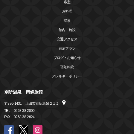
客室
お料理
温泉
館内・施設
交通アクセス
宿泊プラン
ブログ・お知らせ
宿泊約款
アレルギーポリシー
別所温泉 南條旅館
〒
386-1431
上田市別所温泉２１２
TEL
0268-38-2800
FAX
0268-38-2824