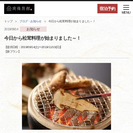
宿泊予約
MENU
トップ
ブログ・お知らせ
今日から松茸料理が始まりました～！
お知らせ
2019/09/14
今日から松茸料理が始まりました～！
【提供日程：
2019/09/14(土)
〜
2019/11/10(日)
】
【
新プラン
】