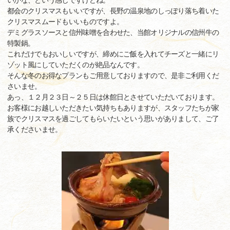
いかな、という感じですけどね。
都会のクリスマスもいいですが、長野の温泉地のしっぽり落ち着いた
クリスマスムードもいいものですよ。
デミグラスソースと信州味噌を合わせた、当館オリジナルの信州牛の
特製鍋。
これだけでもおいしいですが、締めにご飯を入れてチーズと一緒にリ
ゾット風にしていただくのが絶品なんです。
そんな冬のお得なプランもご用意しておりますので、是非ご利用くだ
さいませ。
あっ、１２月２３日～２５日は休館日とさせていただいております。
お客様にお越しいただきたい気持ちもありますが、スタッフたちが家
族でクリスマスを過ごしてもらいたいという思いがありまして、ご了
承くださいませ。