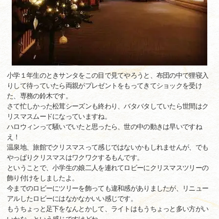
小学１年生のときサンタをこの目で見てやろうと、布団の中で狸寝入
りして待っていたら両親がプレゼントをもってきてショックを受け
た、専務の鈴木です。
さて忙しかった松茸シーズンも終わり、バタバタしていたら世間はク
リスマスムードになっていますね。
ハロウィンって騒いでいたと思ったら、世の中の動きは早いですね
え！
温泉地、旅館でクリスマスって感じではないかもしれませんが、でも
やっぱりクリスマスはワクワクするもんです。
ということで、小学生の娘二人を連れてロビーにクリスマスツリーの
飾り付けをしましたよ。
今までのロビーにツリーを飾っても違和感がありましたが、リニュー
アルしたロビーにはなかなかいい感じです。
もうちょっと足下をなんとかして、ライトはもうちょっと多い方がい