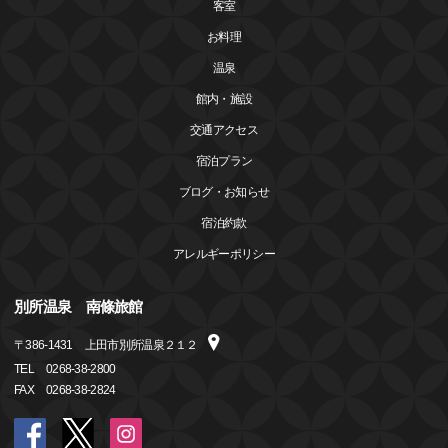
客室
お料理
温泉
館内・施設
交通アクセス
宿泊プラン
ブログ・お知らせ
宿泊約款
アレルギーポリシー
別所温泉 南條旅館
〒
386-1431
上田市別所温泉２１２
TEL
0268-38-2800
FAX
0268-38-2824