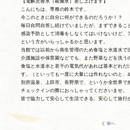
【電解次亜水（殺菌水）差し上げます】
こんにちは、専務の鈴木です。
今このときに自分に何ができるのだろうか！？
毎日自問自答し続けていましたが、まずできるこ
感染予防として消毒をしなくてはいけないけど、
という方がいらっしゃるかと思います。
当館では以前から衛生管理のため食塩と水道水で
介護施設や保育園などでも、また野菜などを洗う
食塩と水道水と若干の電気代があれば基本どれだ
す。（といっても一度に大量には作れないのと、
別所温泉、上田市、長野県で、というか全世界で
チェックインの際におっしゃってくださいませ。
皆で協力して安心して生活できる、安心して旅行
前へ