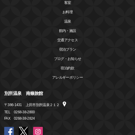
客室
お料理
温泉
館内・施設
交通アクセス
宿泊プラン
ブログ・お知らせ
宿泊約款
アレルギーポリシー
別所温泉 南條旅館
〒
386-1431
上田市別所温泉２１２
TEL
0268-38-2800
FAX
0268-38-2824