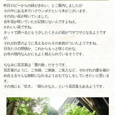
昨日ロビーからの緑がきれい、とご案内しましたが
その中にある木でハクウンボクという木がございます。
その白い花が咲いていました。
去年花が咲いていたか記憶にないんですよねえ。
かわいい花ですね。
ネットで調べるともう少したくさんの花がワサワサとなるようです
が、
それが白雲のように見えるからその名前がついたようですね。
日当たりの関係か、これからもっと咲くのかな。
お寺の境内なんかにもよく植えられているそうです。
ちなみに花言葉は「愛の旅」だそうです。
花言葉のように、ご夫婦、ご家族、ご友人など、それぞれの愛を確か
め合えるそんな旅館になれるようおもてなしをしていきたいと思いま
す。
その他にも「壮大」「朗らかな人」という花言葉もあるようです。