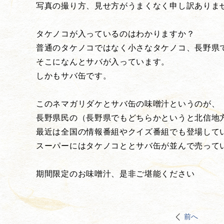
写真の撮り方、見せ方がうまくなく申し訳ありま
タケノコが入っているのはわかりますか？
普通のタケノコではなく小さなタケノコ、長野県
そこになんとサバが入っています。
しかもサバ缶です。
このネマガリダケとサバ缶の味噌汁というのが、
長野県民の（長野県でもどちらかというと北信地
最近は全国の情報番組やクイズ番組でも登場して
スーパーにはタケノコととサバ缶が並んで売って
期間限定のお味噌汁、是非ご堪能ください
前へ