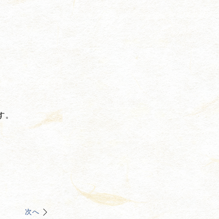
す。
。
次へ