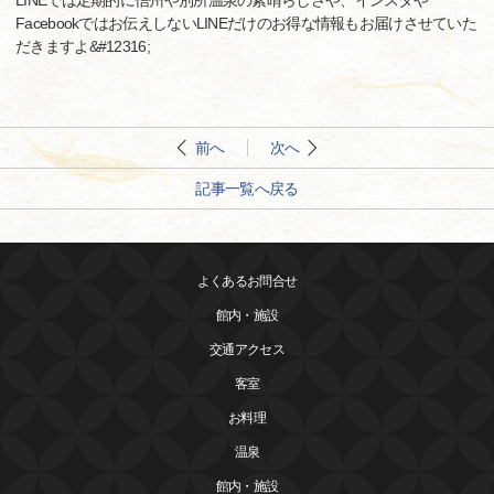
LINEでは定期的に信州や別所温泉の素晴らしさや、インスタや
Facebookではお伝えしないLINEだけのお得な情報もお届けさせていた
だきますよ&#12316;
前へ
次へ
記事一覧へ戻る
よくあるお問合せ
館内・施設
交通アクセス
客室
お料理
温泉
館内・施設