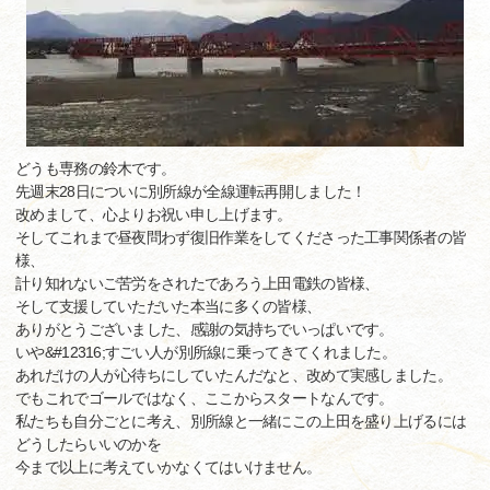
どうも専務の鈴木です。
先週末28日についに別所線が全線運転再開しました！
改めまして、心よりお祝い申し上げます。
そしてこれまで昼夜問わず復旧作業をしてくださった工事関係者の皆
様、
計り知れないご苦労をされたであろう上田電鉄の皆様、
そして支援していただいた本当に多くの皆様、
ありがとうございました、感謝の気持ちでいっぱいです。
いや&#12316;すごい人が別所線に乗ってきてくれました。
あれだけの人が心待ちにしていたんだなと、改めて実感しました。
でもこれでゴールではなく、ここからスタートなんです。
私たちも自分ごとに考え、別所線と一緒にこの上田を盛り上げるには
どうしたらいいのかを
今まで以上に考えていかなくてはいけません。