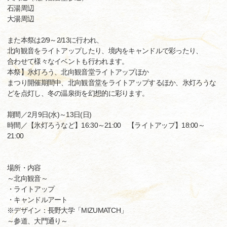
石湯周辺
大湯周辺
また本祭は2/9～2/13に行われ、
北向観音をライトアップしたり、境内をキャンドルで彩ったり、
合わせて様々なイベントも行われます。
本祭】氷灯ろう、北向観音堂ライトアップほか
まつり開催期間中、北向観音堂をライトアップするほか、氷灯ろうな
どを点灯し、冬の温泉街を幻想的に彩ります。
期間／2月9日(水)～13日(日)
時間／【氷灯ろうなど】16:30～21:00 【ライトアップ】18:00～
21:00
場所・内容
～北向観音～
・ライトアップ
・キャンドルアート
※デザイン：長野大学「MIZUMATCH」
～参道、大門通り～