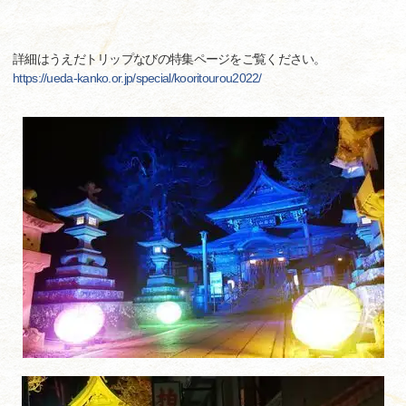
詳細はうえだトリップなびの特集ページをご覧ください。
https://ueda-kanko.or.jp/special/kooritourou2022/