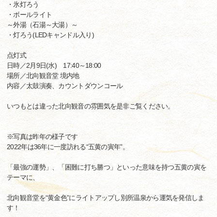
・氷灯ろう
・ボールライト
～外湯（石湯～大湯）～
・灯ろう(LEDキャンドル入り)
点灯式
日時／2月9日(水) 17:40～18:00
場所／北向観音堂 境内地
内容／太鼓演奏、カウントダウンコール
いつもとは違った北向観音の雰囲気を是非ご覧ください。
※写真は昨年の様子です
2022年は36年に一度訪れる“五黄の寅年”。
「最強の運勢」、「困難に打ち勝つ」といった意味を持つ五黄の寅を
テーマに、
北向観音堂を“黄金色”にライトアップし別所温泉から運気を発信しま
す！