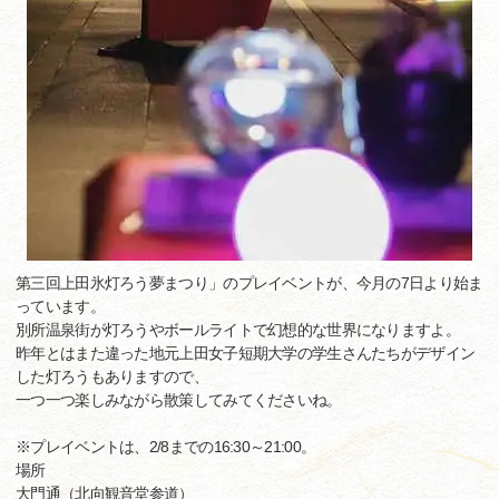
第三回上田氷灯ろう夢まつり」のプレイベントが、今月の7日より始ま
っています。
別所温泉街が灯ろうやボールライトで幻想的な世界になりますよ。
昨年とはまた違った地元上田女子短期大学の学生さんたちがデザイン
した灯ろうもありますので、
一つ一つ楽しみながら散策してみてくださいね。
※プレイベントは、2/8までの16:30～21:00。
場所
大門通（北向観音堂参道）