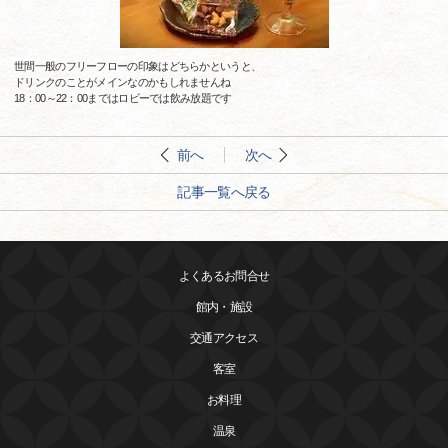
世間一般のフリーフローの印象はどちらかというと、
ドリンクのことがメインなのかもしれませんね
18：00～22：00まではロビーでは飲み放題です
前へ
次へ
記事一覧へ戻る
よくあるお問合せ
館内・施設
交通アクセス
客室
お料理
温泉