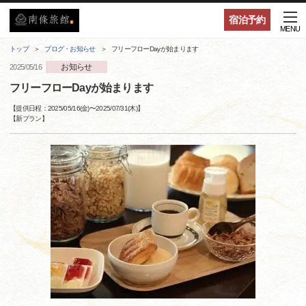
宿泊予約
MENU
トップ
ブログ・お知らせ
フリーフローDayが始まります
お知らせ
2025/05/16
フリーフローDayが始まります
【提供日程：
2025/05/16(金)
〜
2025/07/31(木)
】
【
新プラン
】