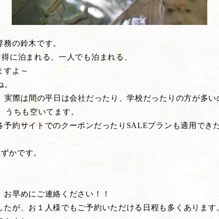
専務の鈴木です。
お得に泊まれる、一人でも泊まれる、
ますよ～
ね。
が、実際は間の平日は会社だったり、学校だったりの方が多い
す。うちも空いてます。
各予約サイトでのクーポンだったりSALEプランも適用でき
。
わずかです。
。
、お早めにご連絡ください！！
したが、お１人様でもご予約いただける日程も多くあります