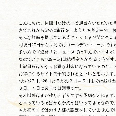
こんにちは、休館日明けの一番風呂をいただいた
さてこれからGWに旅行をしようとお考え中で、
そんな旅館を探している皆さ～ん！まだ間に合い
明後日27日から世間ではゴールデンウィークです
多い方で10連休！とニュースでは叫んでいます
なのでどこも4/29～5/1は結構空きがあるようで
上記日程はかなりお得な料金になっているのと、
お得になるサイトで予約されるといいと思います
4月の27日、28日と５月の２日～５日までは残り
３日、４日に関しては満室です。
それ以外はまだ残りわずかですが予約がとれます
と言っているそばから予約がはいってきそなので
４月初旬まではお１人様の設定をしていませんで