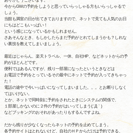
ありがとうございます。
今からGWの予約をしようと思っていらっしゃる方もいらっしゃるで
しょう。
当館も満室の日が出てきておりますので、ネットで見ても人気のお日
にちはどこもいっぱい！
という感じになっているかもしれません。
さあそんなとき、もしかしたらまだ予約がとれてしまうかも？しれな
い裏技を教えてしまいましょう。
最近はじゃらん、楽天トラベル、一休、自社HP、などネットからの予
約がほとんどです。
便利ではあるんですが、残り一部屋になったというときなどは
お電話で予約をとっているその最中にネットで予約が入ってきちゃっ
た！
電話の途中で今いっぱいになってしまいました。。。とお断りしなく
てはいけない。
とか、ネットで同時刻に予約をされたときにシステムの関係で、
１部屋しかないのに２件の予約がはいってしまう(;´Д｀)
などブッキングのおそれがあったりもするんですよね。
だから残りが少なくなったらネットの予約を止めてしまう。
各予約サイトはとれないけど、自社のＨＰからだけは予約できる、