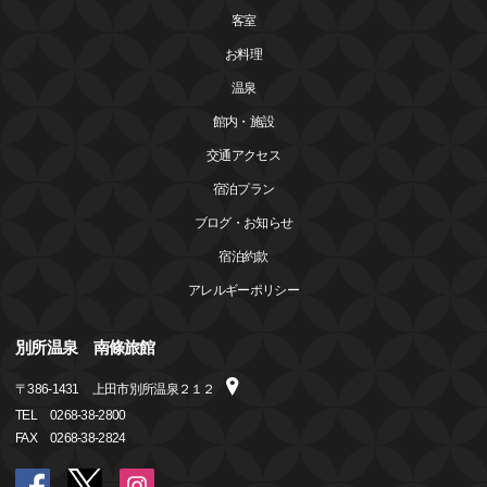
客室
お料理
温泉
館内・施設
交通アクセス
宿泊プラン
ブログ・お知らせ
宿泊約款
アレルギーポリシー
別所温泉 南條旅館
〒
386-1431
上田市別所温泉２１２
TEL
0268-38-2800
FAX
0268-38-2824