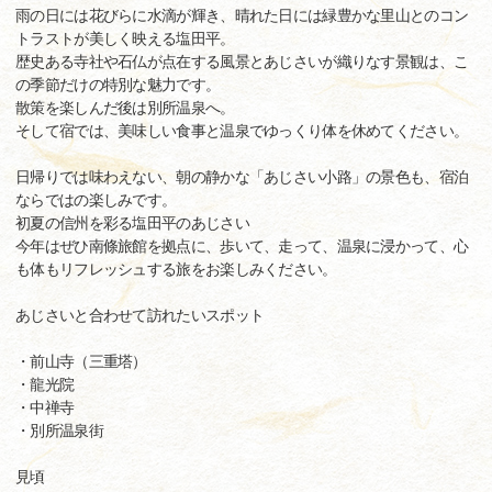
雨の日には花びらに水滴が輝き、晴れた日には緑豊かな里山とのコン
トラストが美しく映える塩田平。
歴史ある寺社や石仏が点在する風景とあじさいが織りなす景観は、こ
の季節だけの特別な魅力です。
散策を楽しんだ後は別所温泉へ。
そして宿では、美味しい食事と温泉でゆっくり体を休めてください。
日帰りでは味わえない、朝の静かな「あじさい小路」の景色も、宿泊
ならではの楽しみです。
初夏の信州を彩る塩田平のあじさい
今年はぜひ南條旅館を拠点に、歩いて、走って、温泉に浸かって、心
も体もリフレッシュする旅をお楽しみください。
あじさいと合わせて訪れたいスポット
・前山寺（三重塔）
・龍光院
・中禅寺
・別所温泉街
見頃