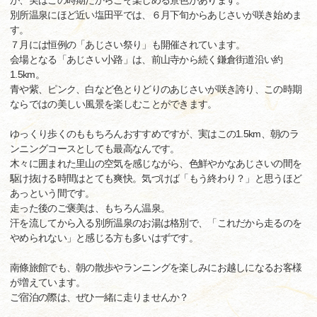
が、実はこの時期だからこそ楽しめる景色があります。
別所温泉にほど近い塩田平では、６月下旬からあじさいが咲き始めま
す。
７月には恒例の「あじさい祭り」も開催されています。
会場となる「あじさい小路」は、前山寺から続く鎌倉街道沿い約
1.5km。
青や紫、ピンク、白など色とりどりのあじさいが咲き誇り、この時期
ならではの美しい風景を楽しむことができます。
ゆっくり歩くのももちろんおすすめですが、実はこの1.5km、朝のラ
ンニングコースとしても最高なんです。
木々に囲まれた里山の空気を感じながら、色鮮やかなあじさいの間を
駆け抜ける時間はとても爽快。気づけば「もう終わり？」と思うほど
あっという間です。
走った後のご褒美は、もちろん温泉。
汗を流してから入る別所温泉のお湯は格別で、「これだから走るのを
やめられない」と感じる方も多いはずです。
南條旅館でも、朝の散歩やランニングを楽しみにお越しになるお客様
が増えています。
ご宿泊の際は、ぜひ一緒に走りませんか？