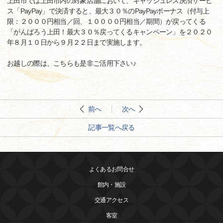
上田市では上田市内の対象店舗において、キャッシュレス決済サービ
ス「PayPay」で決済すると、最大３０％のPayPayボーナス（付与上
限：２０００円相当／回、１００００円相当／期間）が戻ってくる
「がんばろう上田！最大３０％戻ってくるキャンペーン」を２０２０
年８月１０日から９月２２日まで実施します。
お越しの際は、こちらも是非ご活用下さい♪
前へ
次へ
記事一覧へ戻る
よくあるお問合せ
館内・施設
交通アクセス
客室