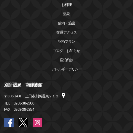
お料理
温泉
館内・施設
交通アクセス
宿泊プラン
ブログ・お知らせ
宿泊約款
アレルギーポリシー
別所温泉 南條旅館
〒
386-1431
上田市別所温泉２１２
TEL
0268-38-2800
FAX
0268-38-2824