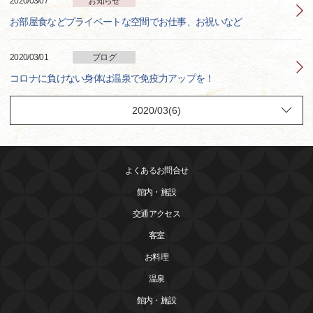
2020/03/07
お知らせ
お部屋食などプライベートな空間でお仕事、お祝いなど
2020/03/01
ブログ
コロナに負けない身体は温泉で免疫力アップを！
よくあるお問合せ
館内・施設
交通アクセス
客室
お料理
温泉
館内・施設