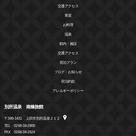
交通アクセス
客室
お料理
温泉
館内・施設
交通アクセス
宿泊プラン
ブログ・お知らせ
宿泊約款
アレルギーポリシー
別所温泉 南條旅館
〒
386-1431
上田市別所温泉２１２
TEL
0268-38-2800
FAX
0268-38-2824