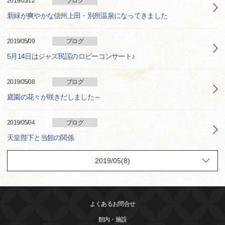
2019/05/12
ブログ
新緑が爽やかな信州上田・別所温泉になってきました
2019/05/09
ブログ
5月14日はジャズ民謡のロビーコンサート♪
2019/05/08
ブログ
庭園の花々が咲きだしました～
2019/05/04
ブログ
天皇陛下と当館の関係
よくあるお問合せ
館内・施設