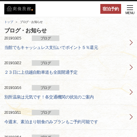
宿泊予約
MENU
トップ
ブログ・お知らせ
ブログ・お知らせ
2019/10/25
ブログ
当館でもキャッシュレス支払いでポイント５％還元
2019/10/22
ブログ
２３日に上信越自動車道も全面開通予定
2019/10/16
ブログ
別所温泉は元気です！各交通機関の状況のご案内
2019/10/11
ブログ
今週末、素泊まり朝食のみプランもご予約可能です