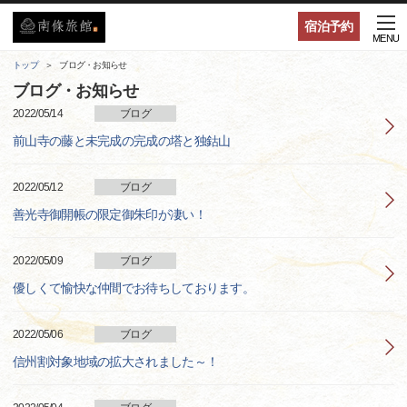
宿泊予約
MENU
トップ
ブログ・お知らせ
ブログ・お知らせ
2022/05/14
ブログ
前山寺の藤と未完成の完成の塔と独鈷山
2022/05/12
ブログ
善光寺御開帳の限定御朱印が凄い！
2022/05/09
ブログ
優しくて愉快な仲間でお待ちしております。
2022/05/06
ブログ
信州割対象地域の拡大されました～！