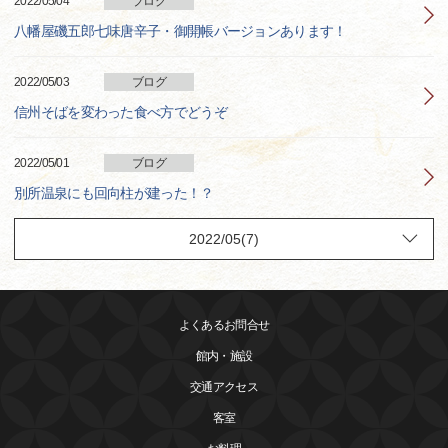
2022/05/04
ブログ
八幡屋磯五郎七味唐辛子・御開帳バージョンあります！
2022/05/03
ブログ
信州そばを変わった食べ方でどうぞ
2022/05/01
ブログ
別所温泉にも回向柱が建った！？
よくあるお問合せ
館内・施設
交通アクセス
客室