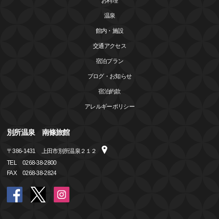
お料理
温泉
館内・施設
交通アクセス
宿泊プラン
ブログ・お知らせ
宿泊約款
アレルギーポリシー
別所温泉 南條旅館
〒
386-1431
上田市別所温泉２１２
TEL
0268-38-2800
FAX
0268-38-2824